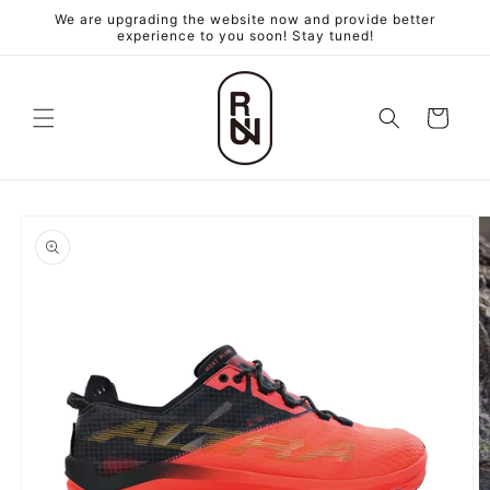
跳至內
We are upgrading the website now and provide better
容
experience to you soon! Stay tuned!
購
物
車
略過產
品資訊