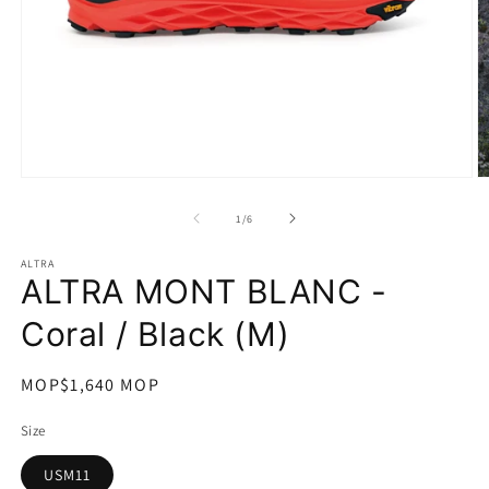
在
互
/
1
/
6
動
視
ALTRA
窗
ALTRA MONT BLANC -
中
開
Coral / Black (M)
啟
多
媒
定
MOP$1,640 MOP
體
價
檔
Size
案
1
2
USM11