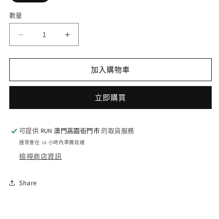
數量
數
量
ALTRA
ALTRA
MONT
MONT
BLANC
BLANC
-
-
加入購物車
Coral
Coral
/
/
立即購買
Black
Black
(M)
(M)
數
數
可提供
RUN 澳門高園街門巿
的取貨服務
量
量
通常會在 24 小時內準備就緒
減
增
檢視商店資訊
少
加
Share