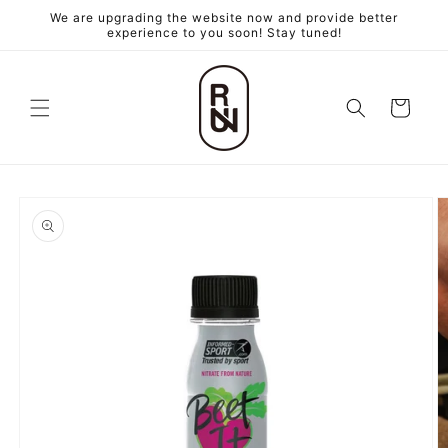
跳至內
We are upgrading the website now and provide better
容
experience to you soon! Stay tuned!
購
物
車
略過產
品資訊