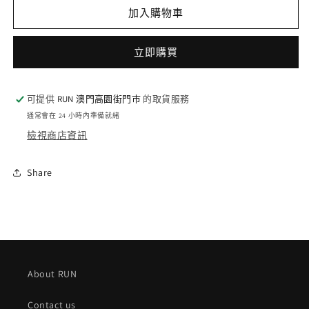
Nitrate
Nitrate
加入購物車
400
400
數
數
立即購買
量
量
減
增
少
加
可提供
RUN 澳門高園街門巿
的取貨服務
通常會在 24 小時內準備就緒
檢視商店資訊
Share
About RUN
Contact us