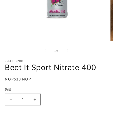
在
互
/
1
/
3
動
視
BEET IT SPORT
窗
Beet It Sport Nitrate 400
中
開
啟
定
MOP$30 MOP
多
價
媒
數量
數
體
檔
量
案
Beet
Beet
1
2
It
It
Sport
Sport