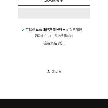
IPE
IPE
NAVY
NAVY
數
數
量
量
減
增
可提供
RUN 澳門高園街門巿
的取貨服務
少
加
通常會在 24 小時內準備就緒
檢視商店資訊
Share