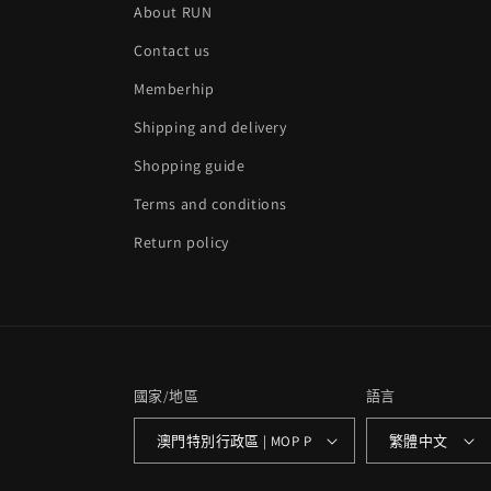
About RUN
Contact us
Memberhip
Shipping and delivery
Shopping guide
Terms and conditions
Return policy
國家/地區
語言
澳門特別行政區 | MOP P
繁體中文