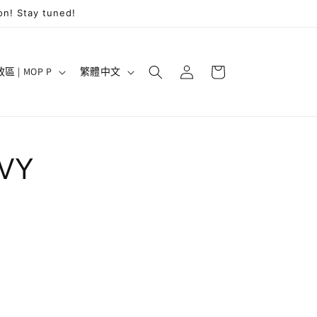
on! Stay tuned!
購
登
語
物
澳門特別行政區 | MOP P
繁體中文
入
言
車
AVY