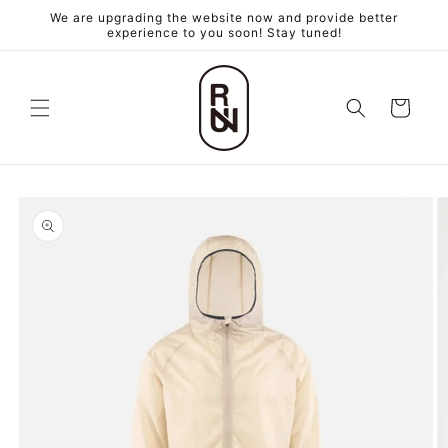
跳至內
We are upgrading the website now and provide better
容
experience to you soon! Stay tuned!
購
物
車
略過產
品資訊