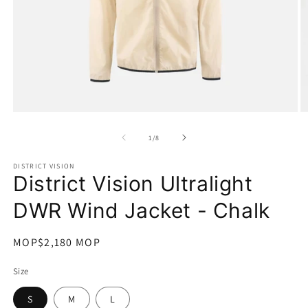
在
互
/
1
/
8
動
視
DISTRICT VISION
窗
District Vision Ultralight
中
開
DWR Wind Jacket - Chalk
啟
多
媒
定
MOP$2,180 MOP
體
價
檔
Size
案
1
2
S
M
L