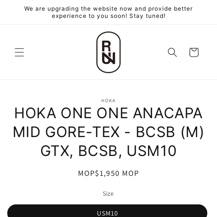
跳至內
We are upgrading the website now and provide better
容
experience to you soon! Stay tuned!
購
物
車
略過產
HOKA
品資訊
HOKA ONE ONE ANACAPA
MID GORE-TEX - BCSB (M)
GTX, BCSB, USM10
定
MOP$1,950 MOP
價
Size
USM10