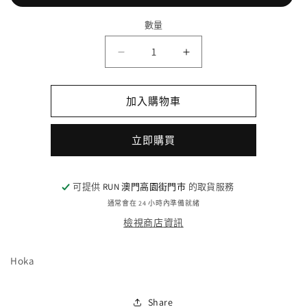
數量
數
HOKA
HOKA
量
ONE
ONE
ONE
ONE
ANACAPA
ANACAPA
加入購物車
MID
MID
GORE-
GORE-
立即購買
TEX
TEX
-
-
BCSB
BCSB
(M)
(M)
可提供
RUN 澳門高園街門巿
的取貨服務
GTX,
GTX,
通常會在 24 小時內準備就緒
BCSB,
BCSB,
檢視商店資訊
USM10
USM10
數
數
Hoka
量
量
減
增
少
加
Share