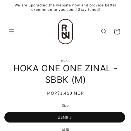
跳至內
We are upgrading the website now and provide better
容
experience to you soon! Stay tuned!
購
物
車
略過產
HOKA
品資訊
HOKA ONE ONE ZINAL -
SBBK (M)
定
MOP$1,450 MOP
價
Size
USM9.5
數量