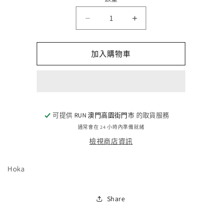
數
HOKA
HOKA
量
ONE
ONE
ONE
ONE
ZINAL
ZINAL
加入購物車
-
-
SBBK
SBBK
(M)
(M)
數
數
量
量
可提供
RUN 澳門高園街門巿
的取貨服務
減
增
通常會在 24 小時內準備就緒
少
加
檢視商店資訊
Hoka
Share