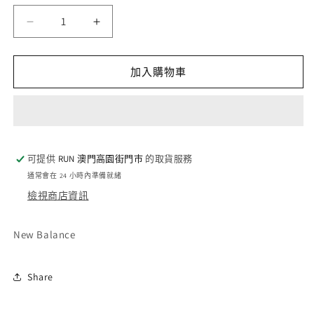
罄
或
量
無
MT41533,
MT41533,
法
供
ATHLETICS
ATHLETICS
貨
COTTON
COTTON
T,
T,
加入購物車
WT
WT
數
數
量
量
減
增
少
加
可提供
RUN 澳門高園街門巿
的取貨服務
通常會在 24 小時內準備就緒
檢視商店資訊
New Balance
Share