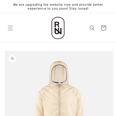
跳至內
We are upgrading the website now and provide better
容
experience to you soon! Stay tuned!
購
物
車
略過產
品資訊