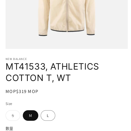
在
互
NEW BALANCE
動
MT41533, ATHLETICS
視
窗
COTTON T, WT
中
開
啟
定
MOP$319 MOP
多
價
媒
Size
體
檔
子
S
M
L
案
類
1
已
售
數量
數