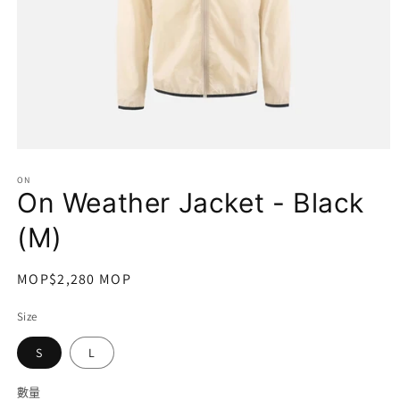
在
互
ON
動
On Weather Jacket - Black
視
窗
(M)
中
開
啟
定
MOP$2,280 MOP
多
價
媒
Size
體
檔
S
L
案
1
數量
數