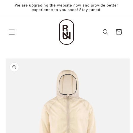
跳至內
We are upgrading the website now and provide better
容
experience to you soon! Stay tuned!
購
物
車
略過產
品資訊