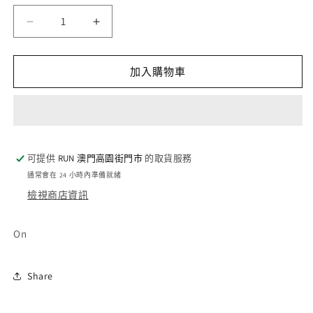
量
On
On
Weather
Weather
Jacket
Jacket
-
-
加入購物車
Black
Black
(M)
(M)
數
數
量
量
減
增
可提供
RUN 澳門高園街門巿
的取貨服務
少
加
通常會在 24 小時內準備就緒
檢視商店資訊
On
Share