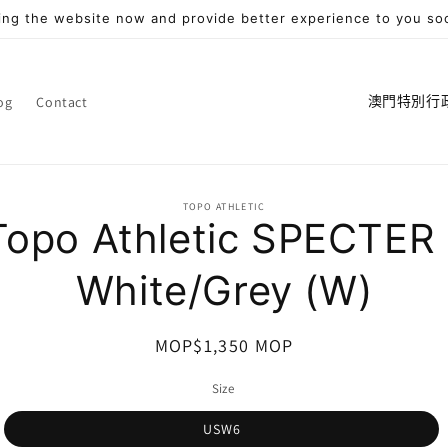
ng the website now and provide better experience to you so
國
og
Contact
家
/
地
TOPO ATHLETIC
產
區
Topo Athletic SPECTER 
訊
White/Grey (W)
定
MOP$1,350 MOP
價
Size
USW6