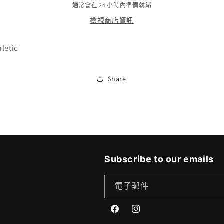
少
加
通常會在 24 小時內準備就緒
檢視商店資訊
letic
Share
Subscribe to our emails
電子郵件
Facebook
Instagram