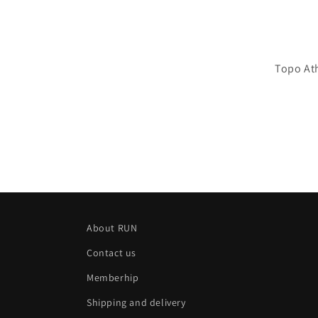
Topo Ath
About RUN
Contact us
Memberhip
Shipping and delivery