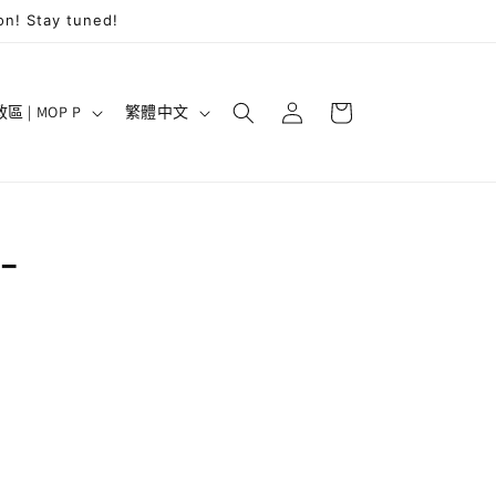
on! Stay tuned!
購
登
語
物
澳門特別行政區 | MOP P
繁體中文
入
言
車
-