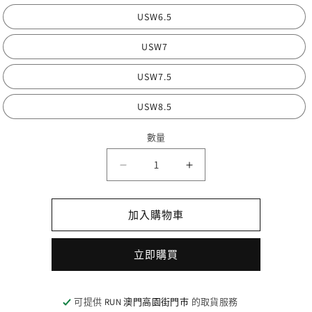
USW6.5
USW7
USW7.5
USW8.5
數量
數
Topo
Topo
量
Athletic
Athletic
SPECTER
SPECTER
-
-
加入購物車
White/Grey
White/Grey
(W)
(W)
立即購買
數
數
量
量
減
增
可提供
RUN 澳門高園街門巿
的取貨服務